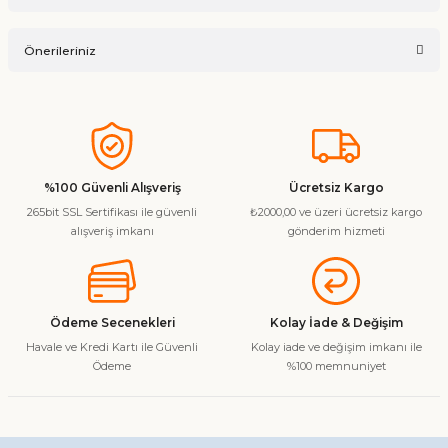
Ürün hakkında henüz soru sorulmamış.
Yorum Yaz
Önerileriniz
Soru Sor
Bu ürünün fiyat bilgisi, resim, ürün açıklamalarında ve diğer
konularda yetersiz gördüğünüz noktaları öneri formunu
kullanarak tarafımıza iletebilirsiniz.
Görüş ve önerileriniz için teşekkür ederiz.
%100 Güvenli Alışveriş
Ücretsiz Kargo
265bit SSL Sertifikası ile güvenli
₺2000,00 ve üzeri ücretsiz kargo
Ürün resmi kalitesiz, bozuk veya görüntülenemiyor.
alışveriş imkanı
gönderim hizmeti
Ürün açıklamasında eksik bilgiler bulunuyor.
Ürün bilgilerinde hatalar bulunuyor.
Ürün fiyatı diğer sitelerden daha pahalı.
Ödeme Secenekleri
Kolay İade & Değişim
Bu ürüne benzer farklı alternatifler olmalı.
Havale ve Kredi Kartı ile Güvenli
Kolay iade ve değişim imkanı ile
Ödeme
%100 memnuniyet