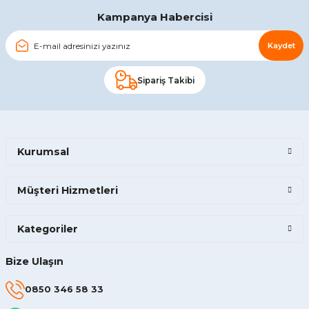
Gönder
Kampanya Habercisi
Kaydet
Sipariş Takibi
Kurumsal
Müşteri Hizmetleri
Kategoriler
Bize Ulaşın
0850 346 58 33