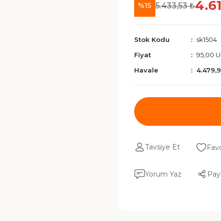
4.6
5.433,53 ₺
%15
Stok Kodu
sk1504
Fiyat
95,00 
Havale
4.479,
Tavsiye Et
Yorum Yaz
Pay