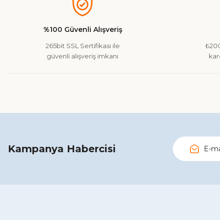
Ürün resmi kalitesiz, bozuk veya görüntülenemiyor.
Ürün açıklamasında eksik bilgiler bulunuyor.
%100 Güvenli Alışveriş
Ürün bilgilerinde hatalar bulunuyor.
265bit SSL Sertifikası ile
₺200
Ürün fiyatı diğer sitelerden daha pahalı.
güvenli alışveriş imkanı
kar
Bu ürüne benzer farklı alternatifler olmalı.
Kampanya Habercisi