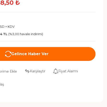
18,50 ₺
USD + KDV
94 TL
(%3,00 havale indirimi)
Gelince Haber Ver
Karşılaştır
Fiyat Alarmı
laş