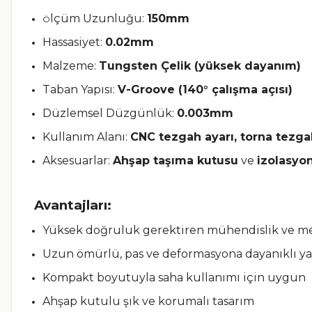
lçüm Uzunluğu:
150mm
Ö
Hassasiyet:
0.02mm
Malzeme:
Tungsten Çelik (yüksek dayanım)
Taban Yapısı:
V-Groove (140° çalışma açısı)
Düzlemsel Düzgünlük:
0.003mm
Kullanım Alanı:
CNC tezgah ayarı, torna tezga
Aksesuarlar:
Ahşap taşıma kutusu
ve
izolasyon
Avantajları:
Yüksek doğruluk gerektiren mühendislik ve m
Uzun ömürlü, pas ve deformasyona dayanıklı ya
Kompakt boyutuyla saha kullanımı için uygun
Ahşap kutulu şık ve korumalı tasarım