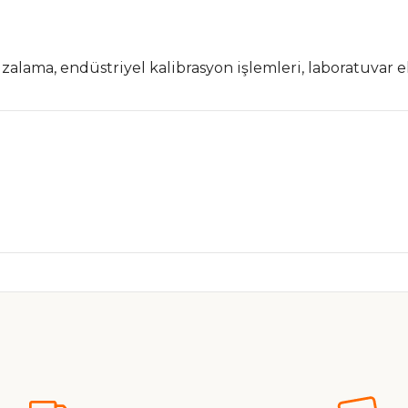
izalama, endüstriyel kalibrasyon işlemleri, laboratuvar 
nularda yetersiz gördüğünüz noktaları öneri formunu kullanarak tarafımız
Ürün hakkında henüz soru sorulmamış.
Bu ürüne ilk yorumu siz yapın!