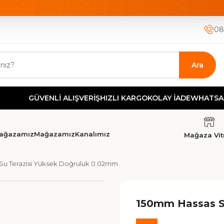
ETSİZ KARGO
HIZLI KARGO
GÜVENLİ ALIŞVERİŞ-KOLAY İA
08
Ara
GÜVENLİ ALIŞVERİŞ
HIZLI KARGO
KOLAY İADE
WHATSAPP DES
ağazamız
Mağazamız
Kanalımız
Mağaza Vitr
Su Terazisi Yüksek Doğruluk 0.02mm
150mm Hassas S