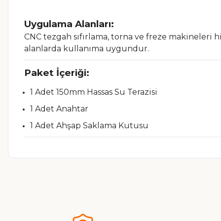
Uygulama Alanları:
CNC tezgah sıfırlama, torna ve freze makineleri h
alanlarda kullanıma uygundur.
Paket İçeriği:
1 Adet 150mm Hassas Su Terazisi
1 Adet Anahtar
1 Adet Ahşap Saklama Kutusu
Bu ürünün fiyat bilgisi, resim, ürün açıklamalarında ve diğer ko
Görüş ve önerileriniz için teşekkür ederiz.