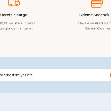
Yorum Yaz
Soru Sor
Ücretsiz Kargo
Ödeme Secenekle
0,00 ve üzeri ücretsiz
Havale ve Kredi Kartı
go gönderim hizmeti
Güvenli Ödeme
Gönder