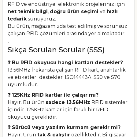
RFID ve endüstriyel elektronik projeleriniz için
net teknik bilgi
,
doğru ürün seçimi
ve
hızlı
tedarik
sunuyoruz.
Bu ürün, mağazamızda test edilmiş ve sorunsuz
çalışan RFID çözümleri arasında yer almaktadır.
-
Sıkça Sorulan Sorular (SSS)
❓ Bu RFID okuyucu hangi kartları destekler?
13.56MHz frekansta çalışan RFID kart, anahtarlık
ve etiketleri destekler. ISO14443A, S50 ve S70
uyumludur.
❓ 125KHz RFID kartlar ile çalışır mı?
Hayır. Bu ürün
sadece 13.56MHz
RFID sistemler
içindir. 125KHz kartlar için farklı bir RFID
okuyucu gereklidir.
❓ Sürücü veya yazılım kurmam gerekir mi?
Hayır. Ürün
tak & çalıştır
özelliktedir. Bilgisayar