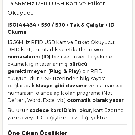
13.56MHz RFID USB Kart ve Etiket
Okuyucu
ISO14443A • S50 / S70 • Tak & Çalıştır • ID
Okuma
13.56MHz RFID USB Kart ve Etiket Okuyucu;
RFID kart, anahtarlık ve etiketlerin
seri
numaralarını (ID)
hızlı ve güvenilir şekilde
okumak için tasarlanmış,
sürücü
gerektirmeyen (Plug & Play)
bir RFID
okuyucudur. USB üzerinden bilgisayara
bağlanarak
klavye gibi davranır
ve okunan kart
numarasını o anda açık olan programa (Not
Defteri, Word, Excel vb.)
otomatik olarak yazar
.
Bu ürün
sadece kart ID’sini okur
, kart üzerine
yazma veya ID değiştirme özelliği yoktur.
Öne Çıkan Özellikler