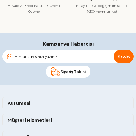
Bu ürüne benzer farklı alternatifler olmalı.
Havale ve Kredi Kartı ile Güvenli
Kolay iade ve değişim imkanı ile
Ödeme
%100 memnuniyet
Gönder
Kampanya Habercisi
Kaydet
Sipariş Takibi
Kurumsal
Müşteri Hizmetleri