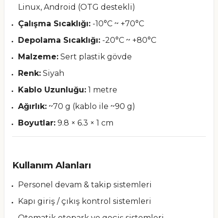
Linux, Android (OTG destekli)
Çalışma Sıcaklığı:
-10°C ~ +70°C
Depolama Sıcaklığı:
-20°C ~ +80°C
Malzeme:
Sert plastik gövde
Renk:
Siyah
Kablo Uzunluğu:
1 metre
Ağırlık:
~70 g (kablo ile ~90 g)
Boyutlar:
9.8 × 6.3 × 1 cm
Kullanım Alanları
Personel devam & takip sistemleri
Kapı giriş / çıkış kontrol sistemleri
Otomatik otopark ve geçiş sistemleri