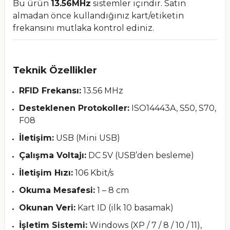
Bu ürün
13.56MHz
sistemler içindir. Satın
almadan önce kullandığınız kart/etiketin
frekansını mutlaka kontrol ediniz.
Teknik Özellikler
RFID Frekansı:
13.56 MHz
Desteklenen Protokoller:
ISO14443A, S50, S70,
F08
İletişim:
USB (Mini USB)
Çalışma Voltajı:
DC 5V (USB’den besleme)
İletişim Hızı:
106 Kbit/s
Okuma Mesafesi:
1 – 8 cm
Okunan Veri:
Kart ID (ilk 10 basamak)
İşletim Sistemi:
Windows (XP / 7 / 8 / 10 / 11),