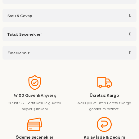
Soru & Cevap
Bu ürüne ilk yorumu siz yapın!
Taksit Seçenekleri
Ürün hakkında henüz soru sorulmamış.
Yorum Yaz
Önerileriniz
Soru Sor
Bu ürünün fiyat bilgisi, resim, ürün açıklamalarında ve diğer
konularda yetersiz gördüğünüz noktaları öneri formunu
kullanarak tarafımıza iletebilirsiniz.
Görüş ve önerileriniz için teşekkür ederiz.
%100 Güvenli Alışveriş
Ücretsiz Kargo
265bit SSL Sertifikası ile güvenli
₺2000,00 ve üzeri ücretsiz kargo
Ürün resmi kalitesiz, bozuk veya görüntülenemiyor.
alışveriş imkanı
gönderim hizmeti
Ürün açıklamasında eksik bilgiler bulunuyor.
Ürün bilgilerinde hatalar bulunuyor.
Ürün fiyatı diğer sitelerden daha pahalı.
Ödeme Secenekleri
Kolay İade & Değişim