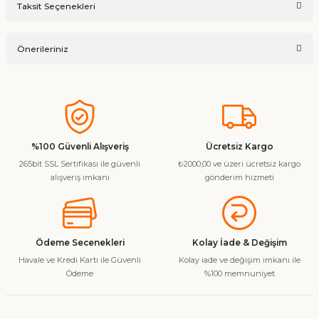
Taksit Seçenekleri
Ürün hakkında henüz soru sorulmamış.
Yorum Yaz
Önerileriniz
Soru Sor
Bu ürünün fiyat bilgisi, resim, ürün açıklamalarında ve diğer
konularda yetersiz gördüğünüz noktaları öneri formunu
kullanarak tarafımıza iletebilirsiniz.
Görüş ve önerileriniz için teşekkür ederiz.
%100 Güvenli Alışveriş
Ücretsiz Kargo
265bit SSL Sertifikası ile güvenli
₺2000,00 ve üzeri ücretsiz kargo
Ürün resmi kalitesiz, bozuk veya görüntülenemiyor.
alışveriş imkanı
gönderim hizmeti
Ürün açıklamasında eksik bilgiler bulunuyor.
Ürün bilgilerinde hatalar bulunuyor.
Ürün fiyatı diğer sitelerden daha pahalı.
Ödeme Secenekleri
Kolay İade & Değişim
Bu ürüne benzer farklı alternatifler olmalı.
Havale ve Kredi Kartı ile Güvenli
Kolay iade ve değişim imkanı ile
Ödeme
%100 memnuniyet