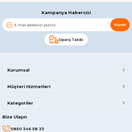
Gönder
Kampanya Habercisi
Kaydet
Sipariş Takibi
Kurumsal
Müşteri Hizmetleri
Kategoriler
Bize Ulaşın
0850 346 58 33