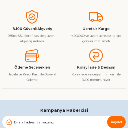
Bu ürünün fiyat bilgisi, resim, ürün açıklamalarında ve diğer
konularda yetersiz gördüğünüz noktaları öneri formunu
kullanarak tarafımıza iletebilirsiniz.
Görüş ve önerileriniz için teşekkür ederiz.
%100 Güvenli Alışveriş
Ücretsiz Kargo
265bit SSL Sertifikası ile güvenli
₺2000,00 ve üzeri ücretsiz kargo
Ürün resmi kalitesiz, bozuk veya görüntülenemiyor.
alışveriş imkanı
gönderim hizmeti
Ürün açıklamasında eksik bilgiler bulunuyor.
Ürün bilgilerinde hatalar bulunuyor.
Ürün fiyatı diğer sitelerden daha pahalı.
Ödeme Secenekleri
Kolay İade & Değişim
Bu ürüne benzer farklı alternatifler olmalı.
Havale ve Kredi Kartı ile Güvenli
Kolay iade ve değişim imkanı ile
Ödeme
%100 memnuniyet
Gönder
Kampanya Habercisi
Kaydet