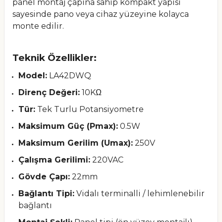
panel montaj çapına sahip kompakt yapısı
sayesinde pano veya cihaz yüzeyine kolayca
monte edilir.
Teknik Özellikler:
Model:
LA42DWQ
Direnç Değeri:
10KΩ
Tür:
Tek Turlu Potansiyometre
Maksimum Güç (Pmax):
0.5W
Maksimum Gerilim (Umax):
250V
Çalışma Gerilimi:
220VAC
Gövde Çapı:
22mm
Bağlantı Tipi:
Vidalı terminalli / lehimlenebilir
bağlantı