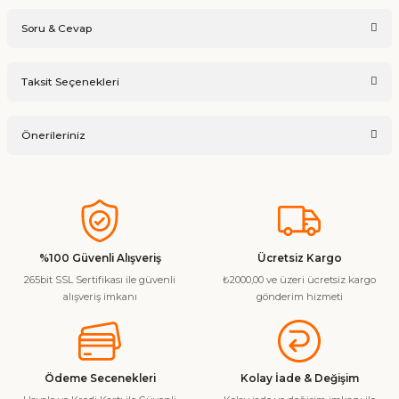
Soru & Cevap
Bu ürüne ilk yorumu siz yapın!
Taksit Seçenekleri
Ürün hakkında henüz soru sorulmamış.
Yorum Yaz
Önerileriniz
Soru Sor
Bu ürünün fiyat bilgisi, resim, ürün açıklamalarında ve diğer
konularda yetersiz gördüğünüz noktaları öneri formunu
kullanarak tarafımıza iletebilirsiniz.
Görüş ve önerileriniz için teşekkür ederiz.
%100 Güvenli Alışveriş
Ücretsiz Kargo
265bit SSL Sertifikası ile güvenli
₺2000,00 ve üzeri ücretsiz kargo
Ürün resmi kalitesiz, bozuk veya görüntülenemiyor.
alışveriş imkanı
gönderim hizmeti
Ürün açıklamasında eksik bilgiler bulunuyor.
Ürün bilgilerinde hatalar bulunuyor.
Ürün fiyatı diğer sitelerden daha pahalı.
Ödeme Secenekleri
Kolay İade & Değişim
Bu ürüne benzer farklı alternatifler olmalı.