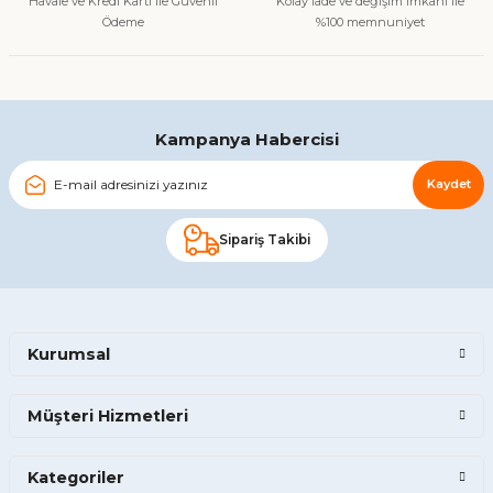
Havale ve Kredi Kartı ile Güvenli
Kolay iade ve değişim imkanı ile
Ödeme
%100 memnuniyet
Gönder
Kampanya Habercisi
Kaydet
Sipariş Takibi
Kurumsal
Müşteri Hizmetleri
Kategoriler