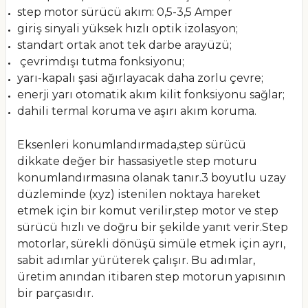
step motor sürücü akım: 0,5-3,5 Amper
giriş sinyali yüksek hızlı optik izolasyon;
standart ortak anot tek darbe arayüzü;
çevrimdışı tutma fonksiyonu;
yarı-kapalı şasi ağırlayacak daha zorlu çevre;
enerji yarı otomatik akım kilit fonksiyonu sağlar;
dahili termal koruma ve aşırı akım koruma.
Eksenleri konumlandırmada,step sürücü
dikkate değer bir hassasiyetle step moturu
konumlandırmasına olanak tanır.3 boyutlu uzay
düzleminde (xyz) istenilen noktaya hareket
etmek için bir komut verilir,step motor ve step
sürücü hızlı ve doğru bir şekilde yanıt verir.Step
motorlar, sürekli dönüşü simüle etmek için ayrı,
sabit adımlar yürüterek çalışır. Bu adımlar,
üretim anından itibaren step motorun yapısının
bir parçasıdır.