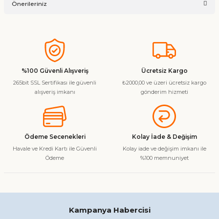
Önerileriniz
Soru Sor
Bu ürünün fiyat bilgisi, resim, ürün açıklamalarında ve diğer
konularda yetersiz gördüğünüz noktaları öneri formunu
kullanarak tarafımıza iletebilirsiniz.
Görüş ve önerileriniz için teşekkür ederiz.
%100 Güvenli Alışveriş
Ücretsiz Kargo
265bit SSL Sertifikası ile güvenli
₺2000,00 ve üzeri ücretsiz kargo
Ürün resmi kalitesiz, bozuk veya görüntülenemiyor.
alışveriş imkanı
gönderim hizmeti
Ürün açıklamasında eksik bilgiler bulunuyor.
Ürün bilgilerinde hatalar bulunuyor.
Ürün fiyatı diğer sitelerden daha pahalı.
Ödeme Secenekleri
Kolay İade & Değişim
Bu ürüne benzer farklı alternatifler olmalı.
Havale ve Kredi Kartı ile Güvenli
Kolay iade ve değişim imkanı ile
Ödeme
%100 memnuniyet
Gönder
Kampanya Habercisi