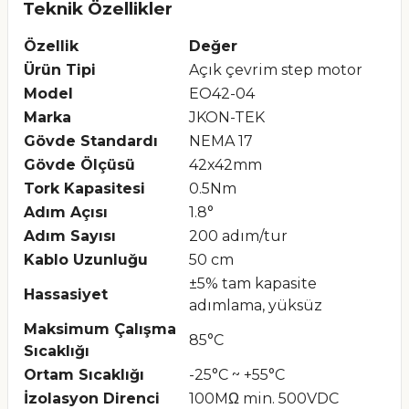
Teknik Özellikler
Özellik
Değer
Ürün Tipi
Açık çevrim step motor
Model
EO42-04
Marka
JKON-TEK
Gövde Standardı
NEMA 17
Gövde Ölçüsü
42x42mm
Tork Kapasitesi
0.5Nm
Adım Açısı
1.8°
Adım Sayısı
200 adım/tur
Kablo Uzunluğu
50 cm
±5% tam kapasite
Hassasiyet
adımlama, yüksüz
Maksimum Çalışma
85°C
Sıcaklığı
Ortam Sıcaklığı
-25°C ~ +55°C
İzolasyon Direnci
100MΩ min. 500VDC