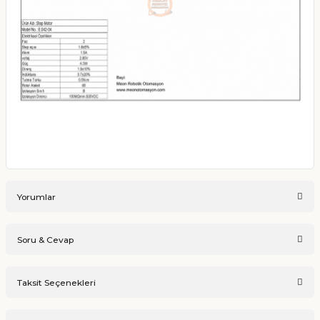
Yorumlar
Soru & Cevap
Bu ürüne ilk yorumu siz yapın!
Taksit Seçenekleri
Ürün hakkında henüz soru sorulmamış.
Yorum Yaz