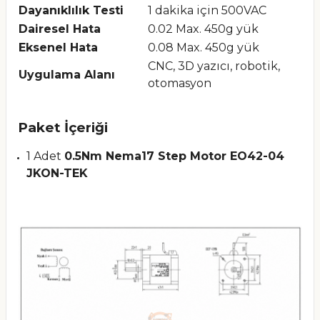
Dayanıklılık Testi
1 dakika için 500VAC
Dairesel Hata
0.02 Max. 450g yük
Eksenel Hata
0.08 Max. 450g yük
CNC, 3D yazıcı, robotik,
Uygulama Alanı
otomasyon
Paket İçeriği
1 Adet
0.5Nm Nema17 Step Motor EO42-04
JKON-TEK