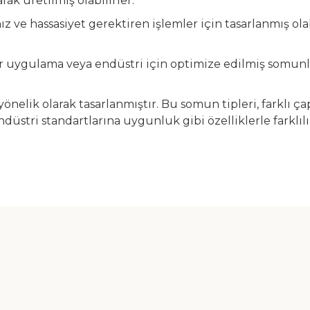
rak üretilmiş olabilirler.
hız ve hassasiyet gerektiren işlemler için tasarlanmış o
 bir uygulama veya endüstri için optimize edilmiş somunla
a yönelik olarak tasarlanmıştır. Bu somun tipleri, farklı 
düstri standartlarına uygunluk gibi özelliklerle farklıl