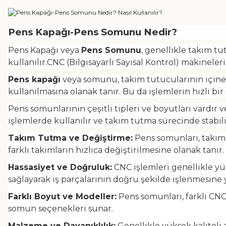
Pens Kapağı-Pens Somunu Nedir?
Pens Kapağı veya
Pens Somunu
, genellikle takım t
kullanılır.CNC (Bilgisayarlı Sayısal Kontrol) makineler
Pens kapağı
veya somunu, takım tutucularının içine ye
kullanılmasına olanak tanır. Bu da işlemlerin hızlı bir
Pens somunlarının çeşitli tipleri ve boyutları vardır 
işlemlerde kullanılır ve takım tutma sürecinde stabil
Takım Tutma ve Değiştirme:
Pens somunları, takım t
farklı takımların hızlıca değiştirilmesine olanak tanır.
Hassasiyet ve Doğruluk:
CNC işlemleri genellikle yük
sağlayarak iş parçalarının doğru şekilde işlenmesine 
Farklı Boyut ve Modeller:
Pens somunları, farklı CNC
somun seçenekleri sunar.
Malzeme ve Dayanıklılık:
Genellikle yüksek kaliteli 