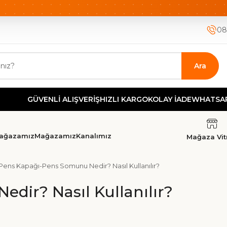
ETSİZ KARGO
HIZLI KARGO
GÜVENLİ ALIŞVERİŞ-KOLAY İA
08
Ara
GÜVENLİ ALIŞVERİŞ
HIZLI KARGO
KOLAY İADE
WHATSAPP 
ağazamız
Mağazamız
Kanalımız
Mağaza Vitr
Pens Kapağı-Pens Somunu Nedir? Nasıl Kullanılır?
dir? Nasıl Kullanılır?