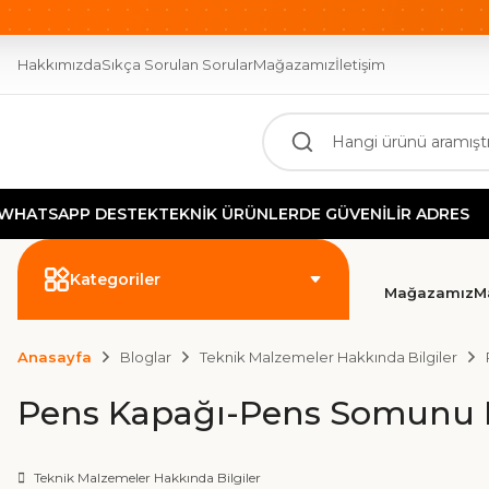
OTOMASYONUN GÜCÜ BURADA!
2000 TL ÜZERİ ÜCR
Hakkımızda
Sıkça Sorulan Sorular
Mağazamız
İletişim
ATSAPP DESTEK
TEKNİK ÜRÜNLERDE GÜVENİLİR ADRES
Kategoriler
Mağazamız
M
Anasayfa
Bloglar
Teknik Malzemeler Hakkında Bilgiler
Pens Kapağı-Pens Somunu Ne
Teknik Malzemeler Hakkında Bilgiler