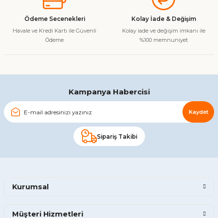
Ürün fiyatı diğer sitelerden daha pahalı.
Ödeme Secenekleri
Kolay İade & Değişim
Bu ürüne benzer farklı alternatifler olmalı.
Havale ve Kredi Kartı ile Güvenli
Kolay iade ve değişim imkanı ile
Ödeme
%100 memnuniyet
Gönder
Kampanya Habercisi
Kaydet
Sipariş Takibi
Kurumsal
Müşteri Hizmetleri