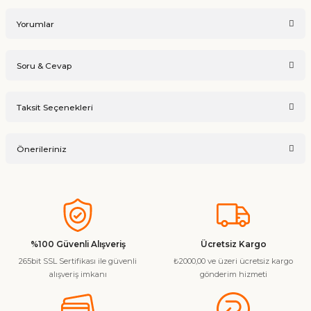
Yorumlar
Soru & Cevap
Bu ürüne ilk yorumu siz yapın!
Taksit Seçenekleri
Ürün hakkında henüz soru sorulmamış.
Yorum Yaz
Önerileriniz
Soru Sor
Bu ürünün fiyat bilgisi, resim, ürün açıklamalarında ve diğer
konularda yetersiz gördüğünüz noktaları öneri formunu
kullanarak tarafımıza iletebilirsiniz.
Görüş ve önerileriniz için teşekkür ederiz.
%100 Güvenli Alışveriş
Ücretsiz Kargo
265bit SSL Sertifikası ile güvenli
₺2000,00 ve üzeri ücretsiz kargo
Ürün resmi kalitesiz, bozuk veya görüntülenemiyor.
alışveriş imkanı
gönderim hizmeti
Ürün açıklamasında eksik bilgiler bulunuyor.
Ürün bilgilerinde hatalar bulunuyor.