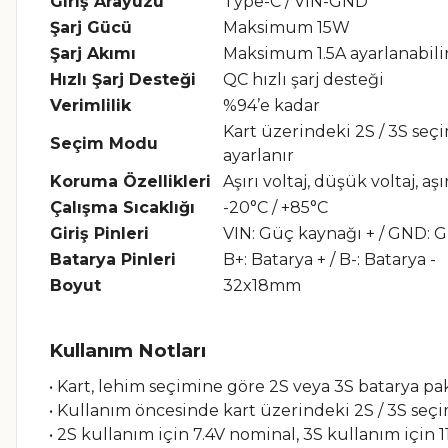
Giriş Arayüzü
Type-C / VIN-GND
Şarj Gücü
Maksimum 15W
Şarj Akımı
Maksimum 1.5A ayarlanabili
Hızlı Şarj Desteği
QC hızlı şarj desteği
Verimlilik
%94’e kadar
Kart üzerindeki 2S / 3S se
Seçim Modu
ayarlanır
Koruma Özellikleri
Aşırı voltaj, düşük voltaj, a
Çalışma Sıcaklığı
-20°C / +85°C
Giriş Pinleri
VIN: Güç kaynağı + / GND: G
Batarya Pinleri
B+: Batarya + / B-: Batarya -
Boyut
32x18mm
Kullanım Notları
• Kart, lehim seçimine göre 2S veya 3S batarya pake
• Kullanım öncesinde kart üzerindeki 2S / 3S seçi
• 2S kullanım için 7.4V nominal, 3S kullanım için 11