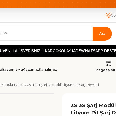
ETSİZ KARGO
HIZLI KARGO
GÜVENLİ ALIŞVERİŞ-KOLAY İA
08
Ara
İ ALIŞVERİŞ
HIZLI KARGO
KOLAY İADE
WHATSAPP DESTEK
TEK
ağazamız
Mağazamız
Kanalımız
Mağaza Vitr
 Modülü Type-C QC Hızlı Şarj Destekli Lityum Pil Şarj Devresi
2S 3S Şarj Modül
Lityum Pil Şarj 