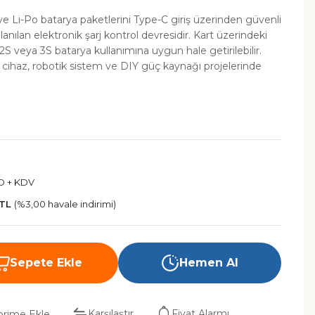
 ve Li-Po batarya paketlerini Type-C giriş üzerinden güvenli
lanılan elektronik şarj kontrol devresidir. Kart üzerindeki
S veya 3S batarya kullanımına uygun hale getirilebilir.
r cihaz, robotik sistem ve DIY güç kaynağı projelerinde
D + KDV
 TL
(%3,00 havale indirimi)
Sepete Ekle
Hemen Al
Karşılaştır
Fiyat Alarmı