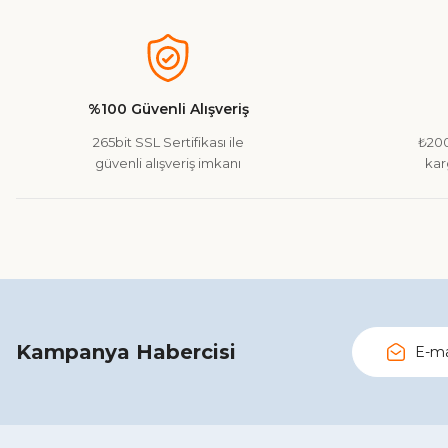
Görüş ve önerileriniz için teşekkür ederiz.
Ürün resmi kalitesiz, bozuk veya görüntülenemiyor.
Ürün açıklamasında eksik bilgiler bulunuyor.
%100 Güvenli Alışveriş
Ürün bilgilerinde hatalar bulunuyor.
265bit SSL Sertifikası ile
₺200
Ürün fiyatı diğer sitelerden daha pahalı.
güvenli alışveriş imkanı
kar
Bu ürüne benzer farklı alternatifler olmalı.
Kampanya Habercisi