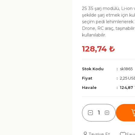
2S 3S şarj modülü, Li-ion
şekilde şarj etmek için kul
seçim pedi lehimlenerek 2
Drone, RC araç, taşınabili
kullanılabilir.
128,74 ₺
Stok Kodu
sk1865
Fiyat
2,25 US
Havale
124,87
Tavsiye Et