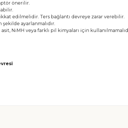
tör önerilir.
bilir.
ikkat edilmelidir. Ters bağlantı devreye zarar verebilir.
n şekilde ayarlanmalıdır.
asit, NiMH veya farklı pil kimyaları için kullanılmamalıd
evresi
nularda yetersiz gördüğünüz noktaları öneri formunu kullanarak tarafımız