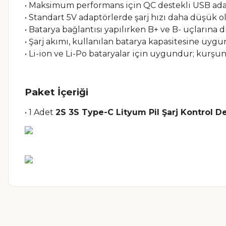
• Maksimum performans için QC destekli USB adap
• Standart 5V adaptörlerde şarj hızı daha düşük ola
• Batarya bağlantısı yapılırken B+ ve B- uçlarına d
• Şarj akımı, kullanılan batarya kapasitesine uygu
• Li-ion ve Li-Po bataryalar için uygundur; kurşun 
Paket İçeriği
• 1 Adet
2S 3S Type-C Lityum Pil Şarj Kontrol D
Bu ürünün fiyat bilgisi, resim, ürün açıklamalarında ve diğer ko