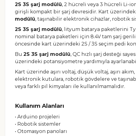
2S 3S şarj modülü
, 2 hücreli veya 3 hücreli Li-i
girişli kompakt bir şarj devresidir. Kart üzerind
modülü
, taşınabilir elektronik cihazlar, robotik
2S 3S şarj modülü
, lityum batarya paketlerini Ty
nominal batarya paketleri için 8.4V tam şarj gerili
öncesinde kart üzerindeki 2S / 3S seçim pedi kon
Bu
2S 3S şarj modülü
, QC hızlı şarj desteği say
üzerindeki potansiyometre yardımıyla ayarlanabilir
Kart üzerinde aşırı voltaj, düşük voltaj, aşırı ak
elektronik kutulara, robotik gövdelere ve taşınabi
veya farklı pil kimyaları ile kullanılmamalıdır.
Kullanım Alanları
• Arduino projeleri
• Robotik sistemler
• Otomasyon panoları