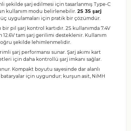
mli şekilde şarj edilmesi için tasarlanmış Type-C
gun kullanım modu belirlenebilir.
2S 3S şarj
li güç uygulamaları için pratik bir çözümdür.
bir pil şarj kontrol kartıdır. 2S kullanımda 7.4V
n 12.6V tam şarj gerilimi desteklenir. Kullanım
doğru şekilde lehimlenmelidir.
rimli şarj performansı sunar. Şarj akımı kart
leri için daha kontrollü şarj imkanı sağlar.
bulunur. Kompakt boyutu sayesinde dar alanlı
Po bataryalar için uygundur; kurşun asit, NiMH