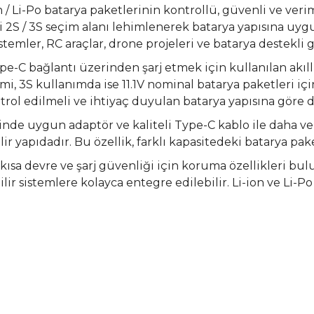
on / Li-Po batarya paketlerinin kontrollü, güvenli ve veri
eki 2S / 3S seçim alanı lehimlenerek batarya yapısına uy
 sistemler, RC araçlar, drone projeleri ve batarya destek
pe-C bağlantı üzerinden şarj etmek için kullanılan akıllı 
mi, 3S kullanımda ise 11.1V nominal batarya paketleri içi
trol edilmeli ve ihtiyaç duyulan batarya yapısına göre 
esinde uygun adaptör ve kaliteli Type-C kablo ile daha ve
 yapıdadır. Bu özellik, farklı kapasitedeki batarya paket
ım, kısa devre ve şarj güvenliği için koruma özellikleri 
lir sistemlere kolayca entegre edilebilir. Li-ion ve Li-