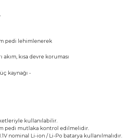
r
çim pedi lehimlenerek
şırı akım, kısa devre koruması
üç kaynağı -
tleriyle kullanılabilir.
m pedi mutlaka kontrol edilmelidir.
.1V nominal Li-ion / Li-Po batarya kullanılmalıdır.