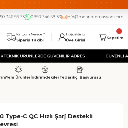
DE
UYGUN FİYAT
50 346 58 33
0850 346 58 33
info@meonotomasyon.com
Kargom Nerede ?
Hoşgeldiniz
Sepetim
Sipariş Takibi
Üye Girişi
NİK ÜRÜNLERDE GÜVENİLİR ADRES
GÜVENLİ ALIŞVE
ini
Yeni Ürünler
İndirimdekiler
Tedarikçi Başvurusu
ü Type-C QC Hızlı Şarj Destekli
Devresi