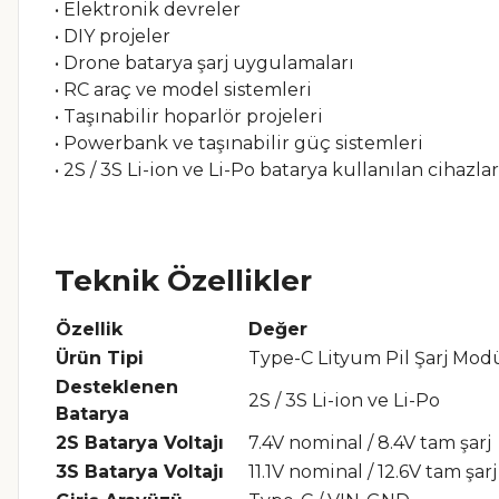
• Elektronik devreler
• DIY projeler
• Drone batarya şarj uygulamaları
• RC araç ve model sistemleri
• Taşınabilir hoparlör projeleri
• Powerbank ve taşınabilir güç sistemleri
• 2S / 3S Li-ion ve Li-Po batarya kullanılan cihazlar
Teknik Özellikler
Özellik
Değer
Ürün Tipi
Type-C Lityum Pil Şarj Mod
Desteklenen
2S / 3S Li-ion ve Li-Po
Batarya
2S Batarya Voltajı
7.4V nominal / 8.4V tam şarj
3S Batarya Voltajı
11.1V nominal / 12.6V tam şarj