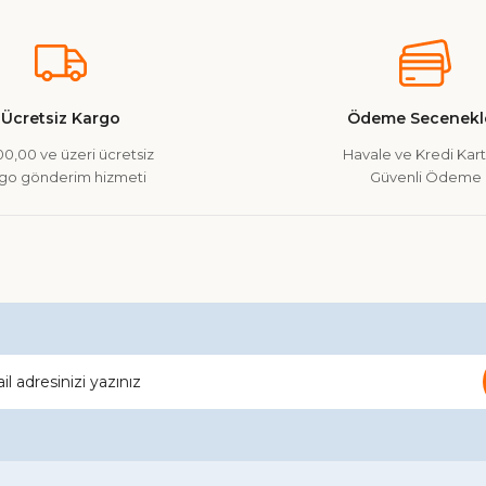
Ürün hakkında henüz soru sorulmamış.
Bu ürüne ilk yorumu siz yapın!
Yorum Yaz
Soru Sor
Ücretsiz Kargo
Ödeme Secenekle
0,00 ve üzeri ücretsiz
Havale ve Kredi Kartı
go gönderim hizmeti
Güvenli Ödeme
Gönder